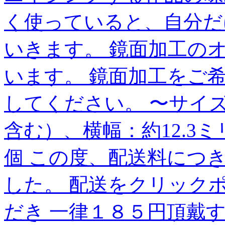
く使っていると、自分だ
いきます。 鏡面加工の
います。 鏡面加工をご
してください。 〜サイズ
含む）、横幅：約12.3ミリ
個 この度、配送料につ
した。 配送をクリック
だき 一律１８５円頂戴