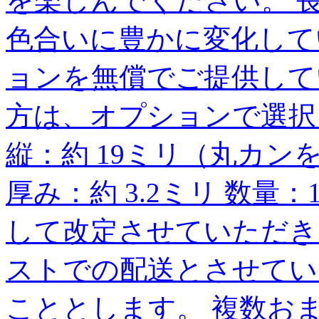
を楽しんでください。 
色合いに豊かに変化して
ョンを無償でご提供して
方は、オプションで選択
縦：約 19ミリ（丸カンを
厚み：約 3.2ミリ 数量
して改定させていただき
ストでの配送とさせてい
こととします。 複数お