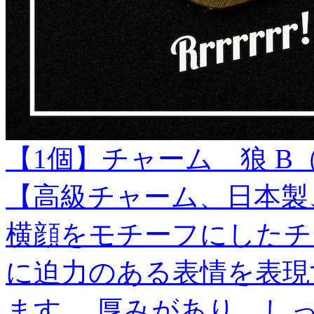
【1個】チャーム 狼 B
【高級チャーム、日本製
横顔をモチーフにしたチ
に迫力のある表情を表現
ます。 厚みがあり、し