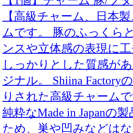
【1個】チャーム 豚/ブタ
【高級チャーム、日本製
ムです。 豚のふっくら
ンスや立体感の表現に工
しっかりとした質感があります
ジナル。 Shiina Fac
りされた高級チャームで
純粋なMade in Jap
ため、巣や凹みなどはな