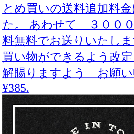
とめ買いの送料追加料金
た。 あわせて ３００
料無料でお送りいたしま
買い物ができるよう改定
解賜りますよう お願い
¥385
.