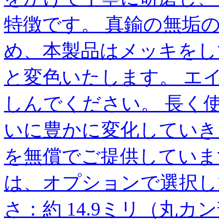
特徴です。 真鍮の無垢
め、本製品はメッキをし
と変色いたします。 エ
しんでください。 長く
いに豊かに変化していき
を無償でご提供していま
は、オプションで選択し
さ：約 14.9ミリ（丸カン