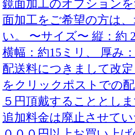
鏡面加工のオプションを
面加工をご希望の方は、
い。 〜サイズ〜 縦：約 
横幅：約15ミリ、 厚み：
配送料につきまして改定
をクリックポストでの配
５円頂戴することとしま
追加料金は廃止させてい
０００円以上お買い上げ