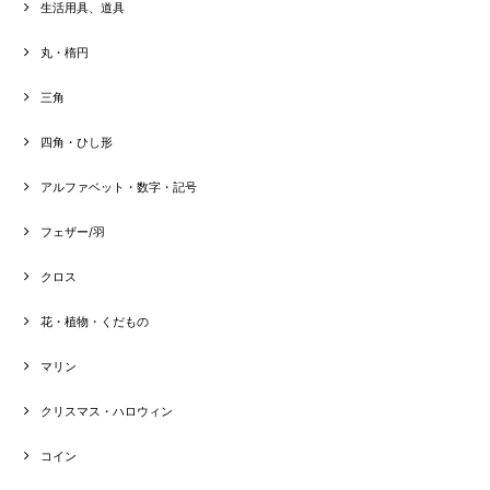
生活用具、道具
丸・楕円
三角
四角・ひし形
アルファベット・数字・記号
フェザー/羽
クロス
花・植物・くだもの
マリン
クリスマス・ハロウィン
コイン