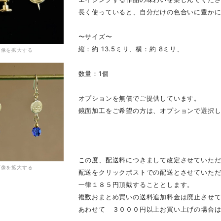
長く使っていると、自分だけの色合いに豊か
〜サイズ〜
縦：約 13.5ミリ、横：約 8ミリ、
画像を拡大する
数量：1個
オプションを無償でご提供しています。
鏡面加工をご希望の方は、オプションで選択
この度、配送料につきまして改定させていた
画像を拡大する
配送をクリックポストでの配送とさせていた
一律１８５円頂戴することとします。
複数おまとめ買いの送料追加料金は廃止させ
あわせて ３０００円以上お買い上げの場合