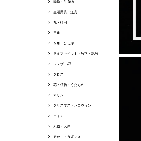
動物・生き物
生活用具、道具
丸・楕円
三角
四角・ひし形
アルファベット・数字・記号
フェザー/羽
クロス
花・植物・くだもの
マリン
クリスマス・ハロウィン
コイン
人物・人体
透かし・うずまき