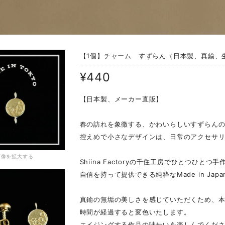
【1個】チャーム すずらん（日本製、真鍮、生
¥440
【日本製、メーカー直販】
春の訪れを象徴する、かわいらしいすずらん
控えめで小さなデザインは、日常のアクセサ
画像を拡大する
Shiina Factoryの千住工房でひとつひと
自信を持って提供できる純粋なMade in Ja
真鍮の無垢の美しさを感じていただくため、
時間が経過すると変色いたします。
エイジングする作品の味わいを楽しんでくだ