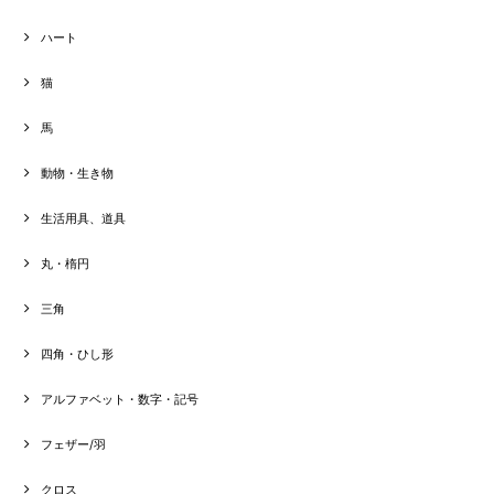
ハート
猫
馬
動物・生き物
生活用具、道具
丸・楕円
三角
四角・ひし形
アルファベット・数字・記号
フェザー/羽
クロス