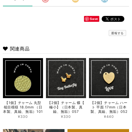
Save
通報する
関連商品
【1個】チャーム 丸型
【2個】チャーム 蝶【
【2個】チャーム ハー
槌目模様 18.0mm （日
極小】（日本製、真
ト 平面 17mm（日本
本製、真鍮、無垢）101
鍮、無垢）057
製、真鍮、無垢）052
¥330
¥330
¥440