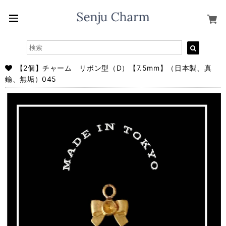
【2個】チャーム リボン型（D）【7.5mm】（日本製、真
鍮、無垢）045