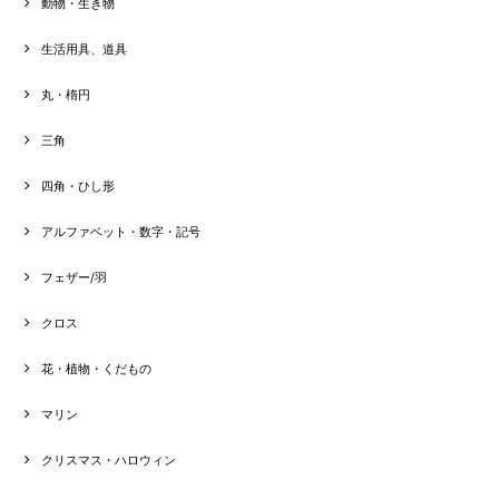
動物・生き物
生活用具、道具
丸・楕円
三角
四角・ひし形
アルファベット・数字・記号
フェザー/羽
クロス
花・植物・くだもの
マリン
クリスマス・ハロウィン