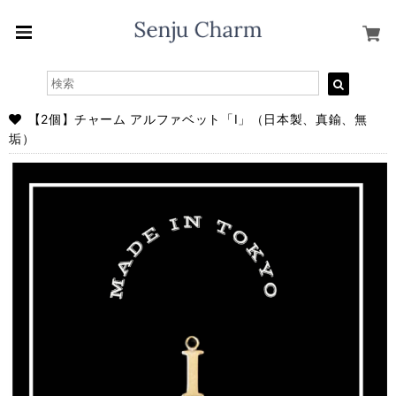
【2個】チャーム アルファベット「I」（日本製、真鍮、無
垢）