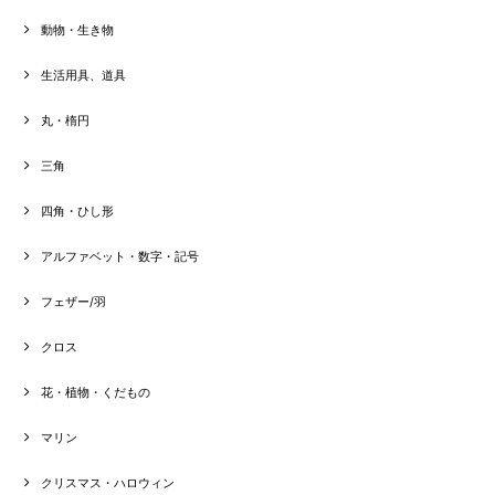
動物・生き物
生活用具、道具
丸・楕円
三角
四角・ひし形
アルファベット・数字・記号
フェザー/羽
クロス
花・植物・くだもの
マリン
クリスマス・ハロウィン