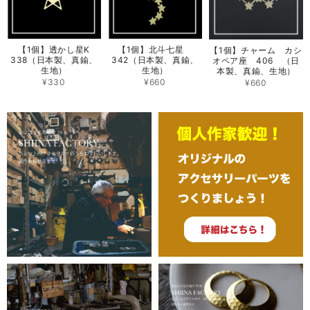
【1個】透かし星K
【1個】北斗七星
【1個】チャーム カシ
338（日本製、真鍮、
342（日本製、真鍮、
オペア座 406 （日
生地）
生地）
本製、真鍮、生地）
¥330
¥660
¥660