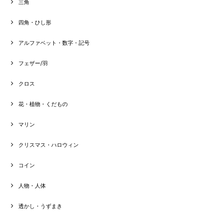
三角
四角・ひし形
アルファベット・数字・記号
フェザー/羽
クロス
花・植物・くだもの
マリン
クリスマス・ハロウィン
コイン
人物・人体
透かし・うずまき