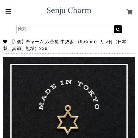
【2個】チャーム 六芒星 中抜き （9.6mm）カン付（日本
製、真鍮、無垢）236