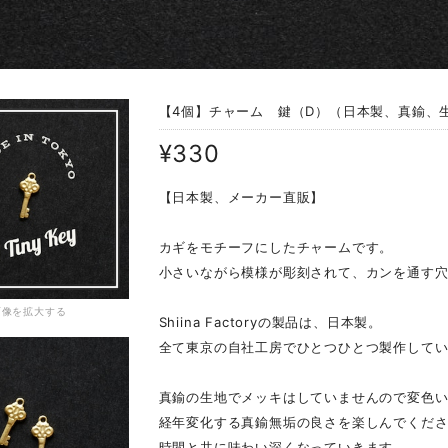
【4個】チャーム 鍵（D）（日本製、真鍮、生
¥330
【日本製、メーカー直販】
カギをモチーフにしたチャームです。
小さいながら模様が彫刻されて、カンを通す
画像を拡大する
Shiina Factoryの製品は、日本製。
全て東京の自社工房でひとつひとつ製作して
真鍮の生地でメッキはしていませんので変色
経年変化する真鍮無垢の良さを楽しんでくだ
時間と共に味わい深くなっていきます。