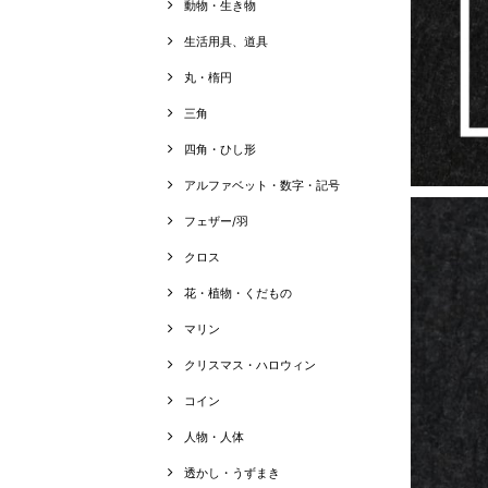
動物・生き物
生活用具、道具
丸・楕円
三角
四角・ひし形
アルファベット・数字・記号
フェザー/羽
クロス
花・植物・くだもの
マリン
クリスマス・ハロウィン
コイン
人物・人体
透かし・うずまき