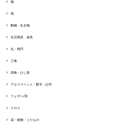
猫
馬
動物・生き物
生活用具、道具
丸・楕円
三角
四角・ひし形
アルファベット・数字・記号
フェザー/羽
クロス
花・植物・くだもの