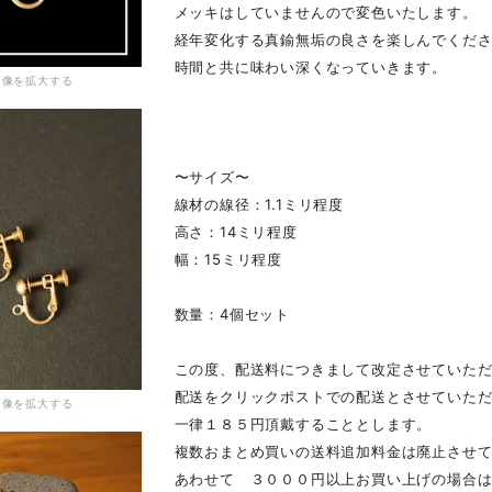
メッキはしていませんので変色いたします。
経年変化する真鍮無垢の良さを楽しんでくだ
時間と共に味わい深くなっていきます。
画像を拡大する
〜サイズ〜
線材の線径：1.1ミリ程度
高さ：14ミリ程度
幅：15ミリ程度
数量：4個セット
この度、配送料につきまして改定させていた
配送をクリックポストでの配送とさせていた
画像を拡大する
一律１８５円頂戴することとします。
複数おまとめ買いの送料追加料金は廃止させ
あわせて ３０００円以上お買い上げの場合