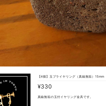
【4個】玉ブライヤリング（真鍮無垢）15mm
¥330
真鍮無垢の玉付イヤリング金具です。