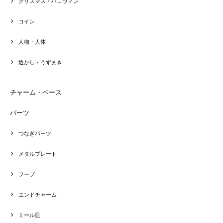
クリスマス・ハロウィン
コイン
人物・人体
透かし・うずまき
チャーム・ベース
パーツ
つなぎパーツ
メタルプレート
フープ
エンドチャーム
ミール皿