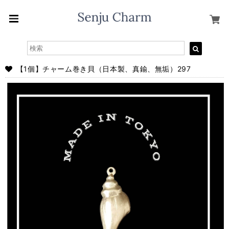
【1個】チャーム巻き貝（日本製、真鍮、無垢）297