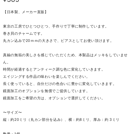
【日本製、メーカー直販】
東京の工房でひとつひとつ、手作りで丁寧に制作しています。
巻き貝のチャームです。
丸カン込みで20ｍｍの大きさで、ピアスとしてお使い頂けます。
真鍮の無垢の美しさを感じていただくため、本製品はメッキをしていませ
ん。
時間が経過するとアンティーク調な色に変化していきます。
エイジングする作品の味わいを楽しんでください。
長く使っていると、自分だけの色合いに豊かに変化していきます。
鏡面加工のオプションを無償でご提供しています。
鏡面加工をご希望の方は、オプションで選択してください。
〜サイズ〜
縦：約20ミリ（丸カン部分を込み）、横：約8ミリ、厚み：約 3ミリ
数量：1個