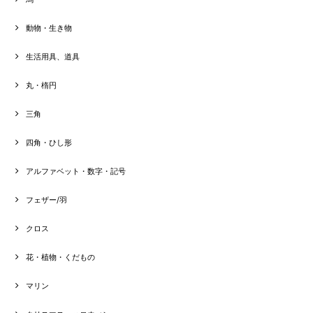
動物・生き物
生活用具、道具
丸・楕円
三角
四角・ひし形
アルファベット・数字・記号
フェザー/羽
クロス
花・植物・くだもの
マリン