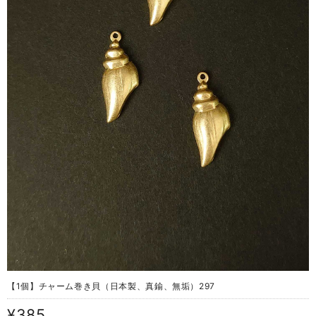
【1個】チャーム巻き貝（日本製、真鍮、無垢）297
¥385