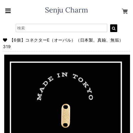
【6個】コネクターE（オーバル）（日本製、真鍮、無垢）
319