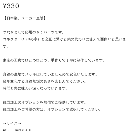
¥330
【日本製、メーカー直販】
つなぎとして応用のきくパーツです。
コネクターC（8の字）と交互に繋ぐと鎖の代わりに使えて面白いと思いま
す。
東京の工房でひとつひとつ、手作りで丁寧に制作しています。
真鍮の生地でメッキはしていませんので変色いたします。
経年変化する真鍮無垢の良さを楽しんでください。
時間と共に味わい深くなっていきます。
鏡面加工のオプションを無償でご提供しています。
鏡面加工をご希望の方は、オプションで選択してください。
〜サイズ〜
横： 約3.6ミリ