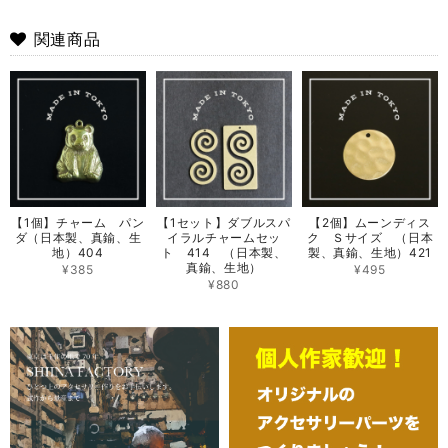
関連商品
【1個】チャーム パン
【1セット】ダブルスパ
【2個】ムーンディス
ダ（日本製、真鍮、生
イラルチャームセッ
ク Ｓサイズ （日本
地）404
ト 414 （日本製、
製、真鍮、生地）421
真鍮、生地）
¥385
¥495
¥880