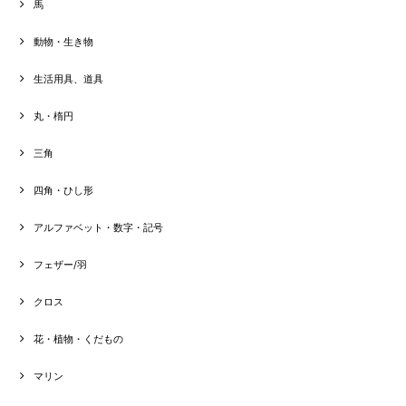
馬
動物・生き物
生活用具、道具
丸・楕円
三角
四角・ひし形
アルファベット・数字・記号
フェザー/羽
クロス
花・植物・くだもの
マリン