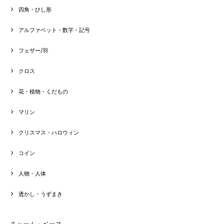
四角・ひし形
アルファベット・数字・記号
フェザー/羽
クロス
花・植物・くだもの
マリン
クリスマス・ハロウィン
コイン
人物・人体
透かし・うずまき
チャーム・ベース