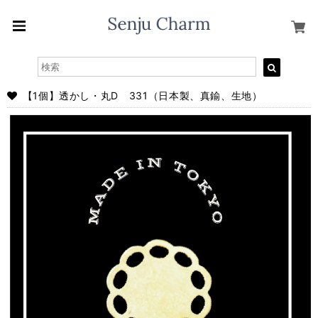
【1個】透かし・丸D 331（日本製、真鍮、生地）