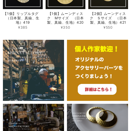
【1個】リップルタグ
【1個】ムーンディス
【2個】ムーンディス
（日本製、真鍮、生
ク Mサイズ （日本
ク Ｓサイズ （日本
地）419
製、真鍮、生地）420
製、真鍮、生地）421
¥385
¥350
¥550