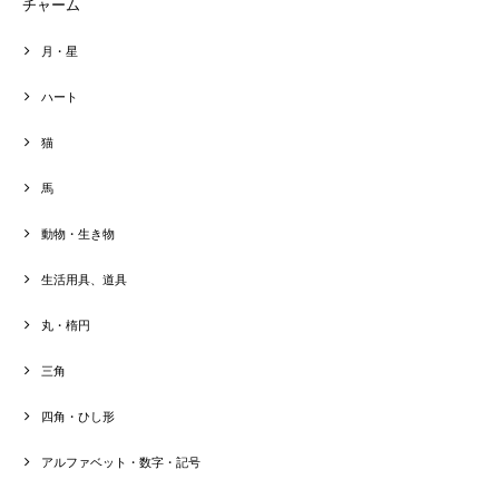
チャーム
月・星
ハート
猫
馬
動物・生き物
生活用具、道具
丸・楕円
三角
四角・ひし形
アルファベット・数字・記号