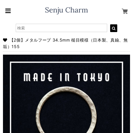
【2個】メタルフープ 34.5mm 槌目模様（日本製、真鍮、無
垢）155